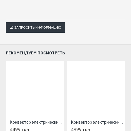
ЗАПРОСИТЬ ИНФОРМАЦИЮ
РЕКОМЕНДУЕМ ПОСМОТРЕТЬ
Конвектор электрический Atlantic Altis Eco Boost 3 Wi-Fi CHG-BD1/Wi-Fi 1000W
Конвектор электрический Atlantic Altis Eco Boost 3 Wi-Fi CHG-BD1/Wi-Fi 1500W
4499 грн
4999 грн