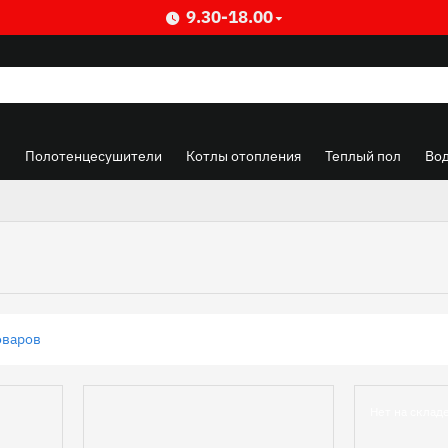
9.30-18.00
ы
Полотенцесушители
Котлы отопления
Теплый пол
Во
оваров
0
Нет на склад