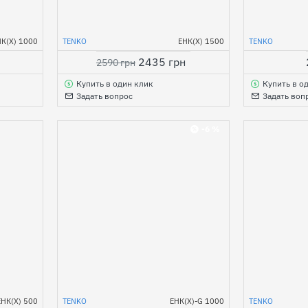
НК(Х) 1000
TENKO
ЕНК(Х) 1500
TENKO
2435 грн
2590 грн
Купить в один клик
Купить в о
Задать вопрос
Задать воп
-6 %
ЕНК(Х) 500
TENKO
ЕНК(Х)-G 1000
TENKO