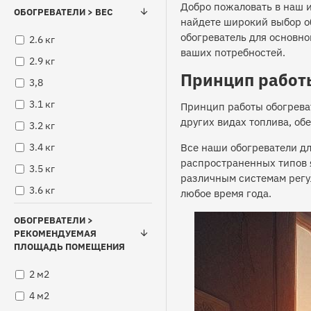
Добро пожаловать в наш 
режим TURBO - 1500 Вт
ОБОГРЕВАТЕЛИ > ВЕС
найдете широкий выбор об
режим ECO - 500 Вт
обогреватель для основн
2.6 кг
электронный
ваших потребностей.
2.9 кг
Принцип работ
3,8
3.1 кг
Принцип работы обогреват
других видах топлива, об
3.2 кг
Все наши обогреватели д
3.4 кг
распространенных типов
3.5 кг
различным системам регу
3.6 кг
любое время года.
4.2 кг
ОБОГРЕВАТЕЛИ >
4.4 кг
РЕКОМЕНДУЕМАЯ
ПЛОЩАДЬ ПОМЕЩЕНИЯ
4.5 кг
2 м2
4.9 кг
4 м2
4.40 кг