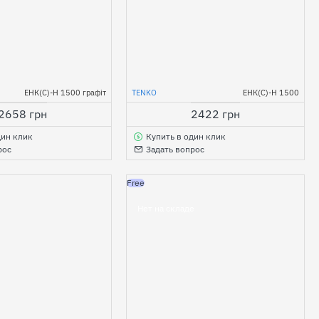
ЕНК(С)-Н 1500 графіт
TENKO
ЕНК(С)-Н 1500
2658 грн
2422 грн
дин клик
Купить в один клик
рос
Задать вопрос
Free
Нет на складе