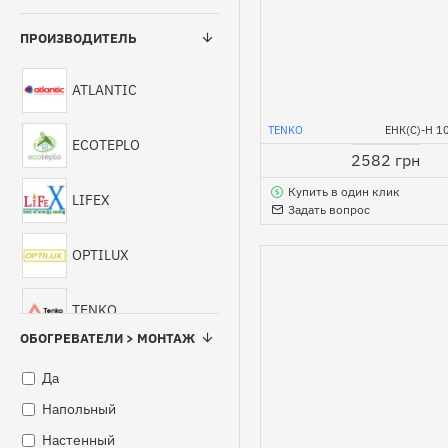
ПРОИЗВОДИТЕЛЬ
ATLANTIC
TENKO
ЕНК(С)-Н 1
ECOTEPLO
2582 грн
Купить в один клик
LIFEX
Задать вопрос
OPTILUX
TENKO
ОБОГРЕВАТЕЛИ > МОНТАЖ
КАМ-ИН
Да
Напольный
ОПТИМАКС
Настенный