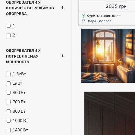
ОБОГРЕВАТЕЛИ >
2035 грн
360 Вт
КОЛИЧЕСТВО РЕЖИМОВ
ОБОГРЕВА
Купить в один клик
390 Вт
Задать вопрос
1
400 Вт
2
430 Вт
475 Вт
ОБОГРЕВАТЕЛИ >
500 Вт
ПОТРЕБЛЯЕМАЯ
МОЩНОСТЬ
500 ватт
525 Вт
1.5кВт
550 Вт
1кВт
600 Вт
400 Вт
650 Вт
700 Вт
700 Вт
800 Вт
720 Вт
1000 Вт
750 Вт
1400 Вт