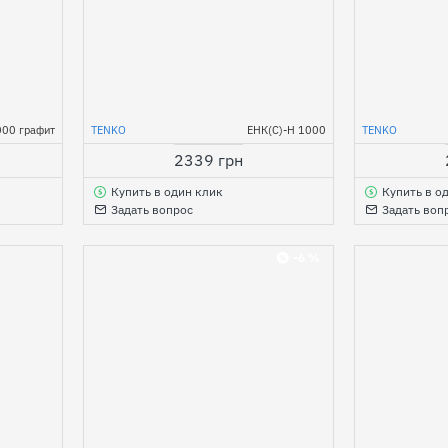
000 графит
TENKO
ЕНК(С)-Н 1000
TENKO
2339 грн
Купить в один клик
Купить в о
Задать вопрос
Задать воп
-6 %