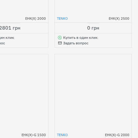
ЕНК(Х) 2000
TENKO
ЕНК(Х) 2500
2801 грн
0 грн
дин клик
Купить в один клик
рос
Задать вопрос
ЕНК(Х)-G 1500
TENKO
ЕНК(Х)-G 2000