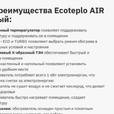
реимущества Ecoteplo AIR
ый:
нный терморегулятор
позволяет поддерживать
уру и поддерживать ее в помещении
- ECO и TURBO позволяют выбрать режим обогрева в
дных условий и настроения
иевый Х-образный ТЭН
обеспечивает быстрый и
в помещения
 настенный и напольный позволяют установить
м удобном месте
ватель потребляет всего 1 кВт электроэнергии, что
 на счетах за электроэнергию
атель не сушит воздух и не сжигает кислород, что делает
здоровья
еватель быстро нагревает помещение, создает
туру
вании:
обогреватель оснащен простым и понятным