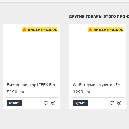
ДРУГИЕ ТОВАРЫ ЭТОГО ПРО
ЛИДЕР ПРОДАЖ
ЛИДЕР ПРОДАЖ
ЛИДЕР ПРОДАЖ
Био-конвектор LIFEX BioAir 700 (бежевый) с программатором
Био-конвектор LIFEX BioAir 700R (бежевый) с терморегулятором
Wi-Fi терморегулятор Ecoteplo S-1
5190 грн
4790 грн
1299 грн
Купить
Купить
Купить