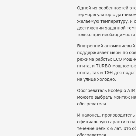
Одной из особенностей эт
терморегулятор с датчиком
желаемую температуру, и 
достижении заданной темп
только при необходимост
Внутренний алюминиевый 
поддерживает меры по обес
режима работы: ECO мощно
плита, и TURBO мощностью
плита, так и ТЭН для подо
на улице холодно.
Обогреватель Ecoteplo AIR
можете выбрать монтаж на 
обогревателя.
И наконец, производитель 
официальную гарантию на 
течение целых 6 лет. Это 
обогревателя.