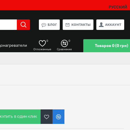
РУССКИЙ
БЛОГ
КОНТАКТЫ
АККАУНТ
0
0
донагреватели
Товаров 0 (0 грн)
Отложенные
Сравнение
КУПИТЬ В ОДИН КЛИК