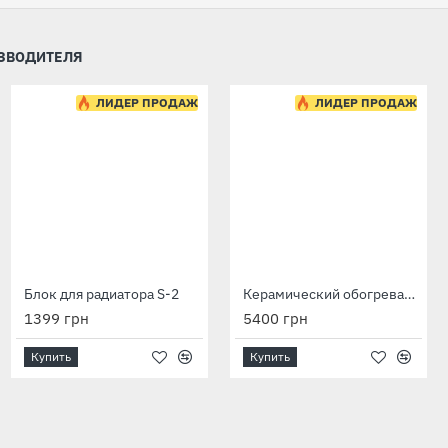
ИЗВОДИТЕЛЯ
ЛИДЕР ПРОДАЖ
ЛИДЕР ПРОДАЖ
ЛИДЕР ПРОДАЖ
Блок для радиатора S-2
Био-конвектор LIFEX BioAir 800 GrayBrick с программатором
Керамический обогреватель Ecoteplo AIR 1000 EL белый мрамор
5990 грн
1399 грн
5400 грн
Купить
Купить
Купить