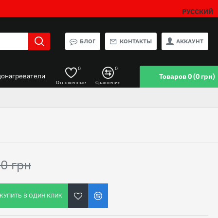
РУССКИЙ
БЛОГ
КОНТАКТЫ
АККАУНТ
0
0
донагреватели
Товаров 0 (0 грн)
Отложенные
Сравнение
0 грн
КУПИТЬ В ОДИН КЛИК