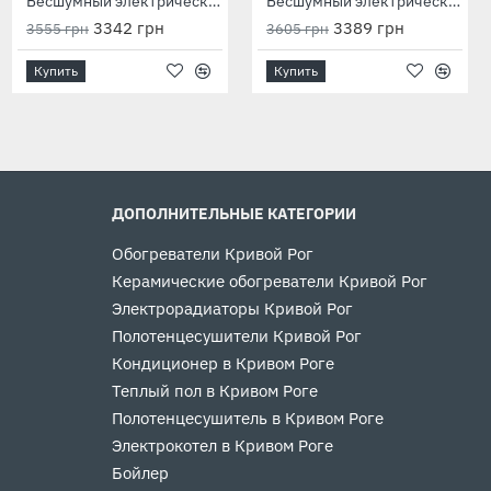
Комплект Tenko Эконом 10,5 кВт 400 В с насосом PowerCraft + бачок
Бесшумный электрический котел Neon Мини 2 кВт 230 В
Бесшумный электрический котел Neon Мини 3 кВт 230 В
7880 грн
3342 грн
3389 грн
8383 грн
3555 грн
3605 грн
Купить
Купить
Купить
ДОПОЛНИТЕЛЬНЫЕ КАТЕГОРИИ
Обогреватели Кривой Рог
Керамические обогреватели Кривой Рог
Электрорадиаторы Кривой Рог
Полотенцесушители Кривой Рог
Кондиционер в Кривом Роге
Теплый пол в Кривом Роге
Полотенцесушитель в Кривом Роге
Электрокотел в Кривом Роге
Бойлер