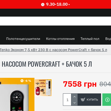
9.30-18.00
ы
Полотенцесушители
Котлы отопления
Теплый пол
Во
Tenko Эконом 7,5 кВт 230 В с насосом PowerCraft + бачок 5 л
С НАСОСОМ POWERCRAFT + БАЧОК 5 Л
7558 грн
-6 %
804
КУПИТЬ