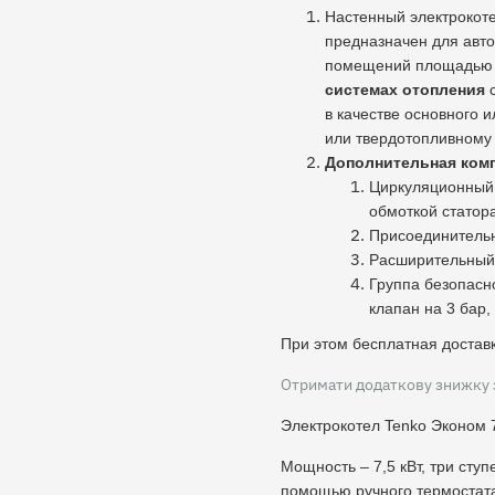
Настенный электрокоте
предназначен для авт
помещений площадью д
системах отопления
в качестве основного 
или твердотопливному 
Дополнительная ком
Циркуляционный 
обмоткой статор
Присоединительн
Расширительный 
Группа безопасн
клапан на 3 бар,
При этом бесплатная доставк
Отримати додаткову знижку 
Электрокотел Tenko Эконом 7
Мощность – 7,5 кВт, три ступ
помощью ручного термостата