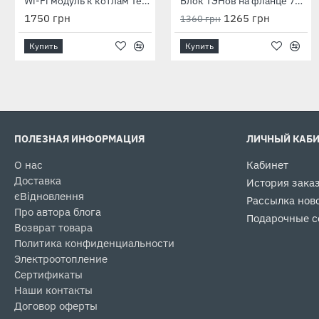
Wi-Fi модуль к котлам Tenko Premium
Блок ТЭНов на фланце 75×75 мм 12 кВт 380 В, скрепка
1750 грн
1265 грн
1360 грн
Купить
Купить
ПОЛЕЗНАЯ ИНФОРМАЦИЯ
ЛИЧНЫЙ КАБ
О нас
Кабинет
Доставка
История зака
єВідновлення
Рассылка нов
Про автора блога
Подарочные с
Возврат товара
Политика конфиденциальности
Электроотопление
Сертификаты
Наши контакты
Договор оферты