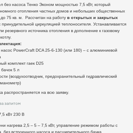
л без насоса Тенко Эконом мощностью 7,5 кВт, который
ономного отопления частных домов и небольших общественных
о 75 кв. м. Рассчитан на работу
в открытых и закрытых
с принудительной циркуляцией теплоносителя. Устанавливается
или резервного источника отопления в дополнение к газовому
котлу.
плектация:
насос PowerCraft DCA 25-6-130 (или 180) – с алюминиевой
а
ый комплект гаек D25
бачок 5 л
ости (воздухоотводчик, предохранительный гидравлический
 манометр)
а распространяется на всю заявку.
за запитом
,5 кВт 230 В
ени нагрева 2,5 – 5 – 7,5 кВт, управление режимом работы с
, без встроенного насоса и расширительного бачка.