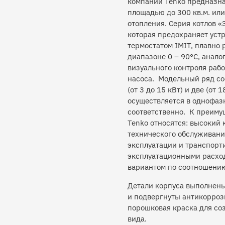
компании Tenko предназна
площадью до 300 кв.м. ил
отопления. Серия котлов 
которая предохраняет уст
термостатом IMIT, плавно
диапазоне 0 – 90°С, анал
визуального контроля раб
насоса. Модельный ряд со
(от 3 до 15 кВт) и две (от
осуществляется в однофаз
соответственно. К преиму
Tenko относятся: высокий 
технического обслуживания
эксплуатации и транспорт
эксплуатационными расхо
вариантом по соотношению
Детали корпуса выполнены
и подвергнуты антикорроз
порошковая краска для со
вида.