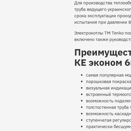
Для производства теплооб
труба ведущего украинско
срока эксплуатации прохо
испытания при давлении 8
Электрокотлы ТМ Tenko пос
включено также руководст
Преимущест
КЕ эконом 6
самая популярная мо
порошковая покраска
визуальная индикац
встроенный термоотс
возможность подключ
толстостенная труба
возможность каскад
ступенчатая регулир
практически бесшумн