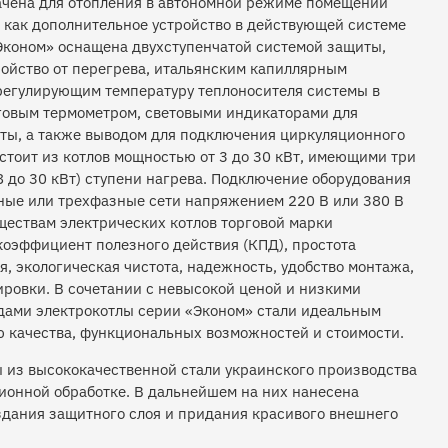
чена для отопления в автономной режиме помещений
и как дополнительное устройство в действующей системе
«Эконом» оснащена двухступенчатой системой защиты,
ройство от перегрева, итальянским капиллярным
 регулирующим температуру теплоносителя системы в
оговым термометром, световыми индикаторами для
оты, а также выводом для подключения циркуляционного
стоит из котлов мощностью от 3 до 30 кВт, имеющими три
 18 до 30 кВт) ступени нагрева. Подключение оборудования
ные или трехфазные сети напряжением 220 В или 380 В
ществам электрических котлов торговой марки
коэффициент полезного действия (КПД), простота
, экологическая чистота, надежность, удобство монтажа,
ировки. В сочетании с невысокой ценой и низкими
дами электрокотлы серии «Эконом» стали идеальным
 качества, функциональных возможностей и стоимости.
 из высококачественной стали украинского производства
ионной обработке. В дальнейшем на них нанесена
здания защитного слоя и придания красивого внешнего