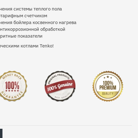
ения системы теплого пола
отарифным счетчиком
ения бойлера косвенного нагрева
антикоррозионной обработкой
аритные показатели
ическими котлами Tenko!