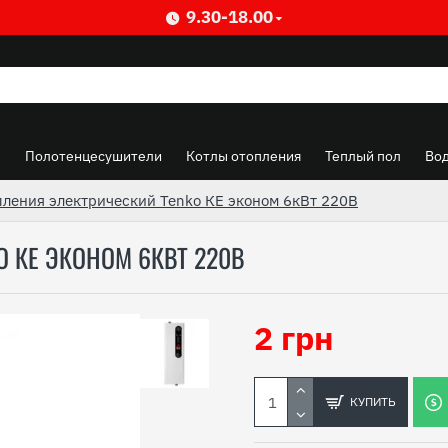
9.30-18.00
ы
Полотенцесушители
Котлы отопления
Теплый пол
Во
пления электрический Tenko КЕ эконом 6кВт 220В
O КЕ ЭКОНОМ 6КВТ 220В
2 грн
КУПИТЬ