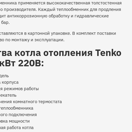
менника применяется высококачественная толстостенная
го производителя. Каждый теплообменник для продления
дит антикоррозионную обработку и гидравлические
 бар.
тавляются в картонной упаковке. В комплект поставки
во по монтажу и эксплуатации.
ва котла отопления Tenko
кВт 220В:
дель
 корпуса
ия режимов работы
екатель
ения комнатного термостата
 теплообменника
ного подключения
овка мощности
ая работа котла