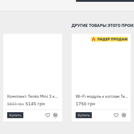
ДРУГИЕ ТОВАРЫ ЭТОГО ПРО
-12 %
-12 %
ЛИДЕР ПРОДАЖ
Комплект Tenko Mini 3 кВт с насосом PowerCraft + бачок
Комплект Tenko Mini 4,5 кВт 230 В с насосом PowerCraft + бачок
Wi-Fi модуль к котлам Tenko Premium
5145 грн
1750 грн
5175 грн
5833 грн
5888 грн
Купить
Купить
Купить