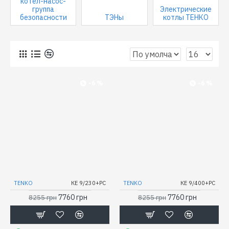
котел-насос-
группа
Электрические
безопасности
ТЭНы
котлы ТЕНКО
0
-6 %
-6 %
TENKO
КЕ 9/230+PC
TENKO
КЕ 9/400+PC
7760 грн
7760 грн
8255 грн
8255 грн