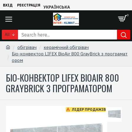
ВХІД
РЕЄСТРАЦІЯ
УКРАЇНСЬКА
0
All
обігрівач
керамічний обігрівач
Біо-конвектор LIFEX BioAir 800 GrayBrick з програмат
ором
БІО-КОНВЕКТОР LIFEX BIOAIR 800
GRAYBRICK З ПРОГРАМАТОРОМ
ЛІДЕР ПРОДАЖІВ