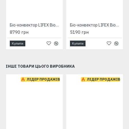
Біо-конвектор LIFEX BioAir 1400 (бежевий) з програматором
Біо-конвектор LIFEX BioAir 700 (бежевий) з програматором
8790 грн
5190 грн
Купити
Купити
ІНШІ ТОВАРИ ЦЬОГО ВИРОБНИКА
ЛІДЕР ПРОДАЖІВ
ЛІДЕР ПРОДАЖІВ