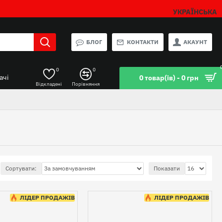
УКРАЇНСЬКА
БЛОГ
КОНТАКТИ
АКАУНТ
0
0
ачі
0 товар(ів) - 0 грн
Відкладені
Порівняння
Сортувати:
Показати
ЛІДЕР ПРОДАЖІВ
ЛІДЕР ПРОДАЖІВ