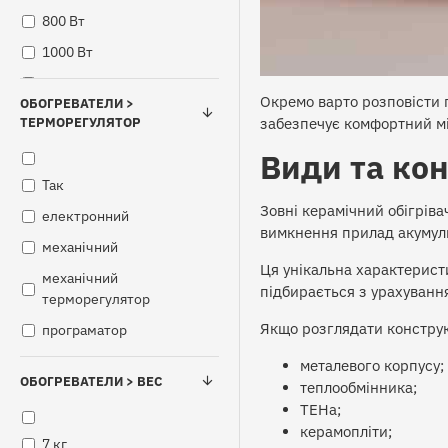
800 Вт
1000 Вт
1100 Вт
Окремо варто розповісти п
ОБОГРЕВАТЕЛИ >
1400 Вт
забезпечує комфортний мі
ТЕРМОРЕГУЛЯТОР
1500 Вт
Види та кон
Режим ECO - 280 Вт,
Так
режим TURBO - 700 Вт
Зовні керамічний обігрівач
електронний
Режим ECO - 500 Вт,
вимкнення прилад акумул
механічний
режим TURBO - 1000 Вт
Ця унікальна характеристи
механічний
режим ECO - 400 Вт
підбирається з урахування
терморегулятор
режим ECO - 500 Вт,
Якщо розглядати конструк
програматор
режим TURBO - 1500 Вт
режим ECO - 500 Вт
металевого корпусу;
ОБОГРЕВАТЕЛИ > ВЕС
режим TURBO - 1000 Вт
теплообмінника;
ТЕНа;
керамопліти;
7 кг