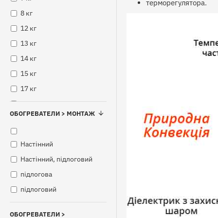
терморегулятора.
8 кг
12 кг
13 кг
14 кг
15 кг
17 кг
18 кг
ОБОГРЕВАТЕЛИ > МОНТАЖ
20 кг
21 кг
Настінний
22 кг
Настінний, підлоговий
23 кг
підлогова
25 кг
підлоговий
27 кг
30 кг
ОБОГРЕВАТЕЛИ >