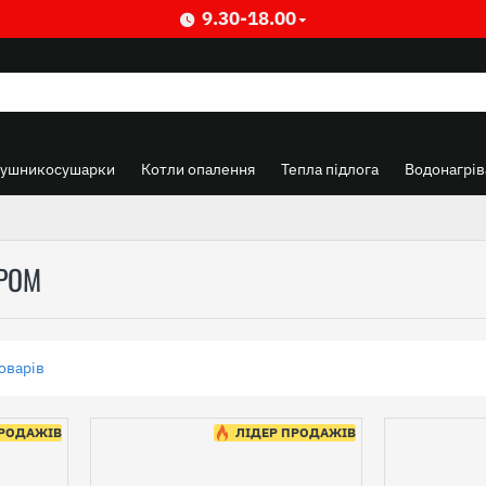
9.30-18.00
Рушникосушарки
Котли опалення
Тепла підлога
Водонагрів
ОРОМ
оварів
0
ПРОДАЖІВ
ЛІДЕР ПРОДАЖІВ