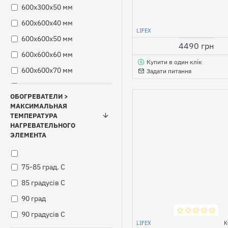
600х300х50 мм
600х600х40 мм
LIFEX
600х600х50 мм
4490 грн
600х600х60 мм
Купити в один клік
600х600х70 мм
Задати питання
600х600х80 мм
ОБОГРЕВАТЕЛИ >
600х600х85 мм
МАКСИМАЛЬНАЯ
ТЕМПЕРАТУРА
600х1200х50 мм
НАГРЕВАТЕЛЬНОГО
900х150х50 мм
ЭЛЕМЕНТА
1200х200х40
1200х600х50 мм
75-85 град. С
1200х600х60 мм
85 градусів С
90 град
90 градусів С
LIFEX
K