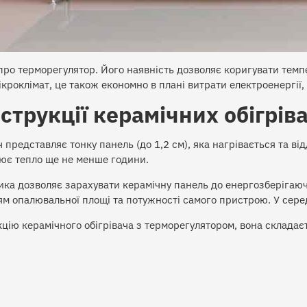
ро терморегулятор. Його наявність дозволяє коригувати темпер
кроклімат, це також економно в плані витрати електроенергії,
струкції керамічних обігріва
 представляє тонку панель (до 1,2 см), яка нагрівається та від
ює тепло ще не менше години.
ка дозволяє зарахувати керамічну панель до енергозберігаючої
м опалювальної площі та потужності самого пристрою. У середн
цію керамічного обігрівача з терморегулятором, вона складаєт