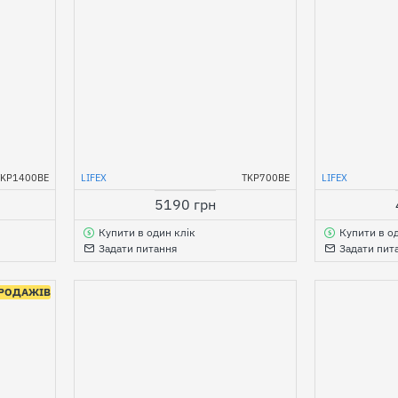
TKP1400BE
LIFEX
TKP700BE
LIFEX
5190 грн
Купити в один клік
Купити в о
Задати питання
Задати пит
ПРОДАЖІВ