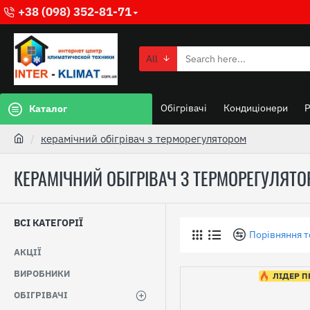
+38 (098) 352-81-71
All
Обігрівачі
Кондиціонери
Каталог
керамічний обігрівач з терморегулятором
КЕРАМІЧНИЙ ОБІГРІВАЧ З ТЕРМОРЕГУЛЯТ
ВСІ КАТЕГОРІЇ
Порівняння т
АКЦІЇ
ВИРОБНИКИ
ЛІДЕР 
ОБІГРІВАЧІ