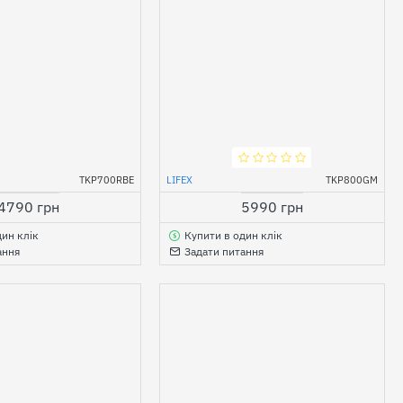
TKP700RBE
LIFEX
TKP800GM
4790 грн
5990 грн
дин клік
Купити в один клік
ання
Задати питання