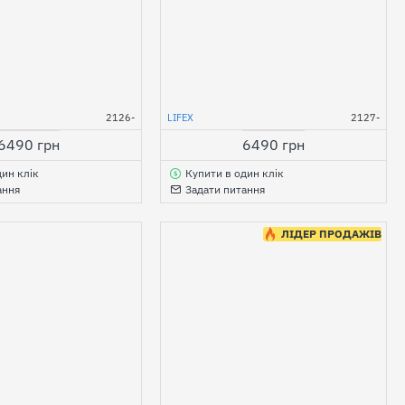
2126-
LIFEX
2127-
6490 грн
6490 грн
дин клік
Купити в один клік
ання
Задати питання
ЛІДЕР ПРОДАЖІВ