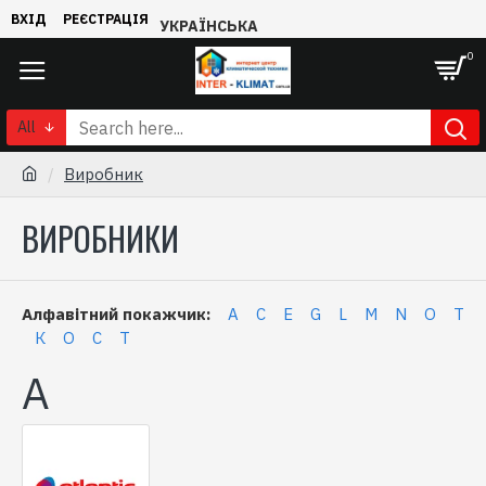
ВХІД
РЕЄСТРАЦІЯ
УКРАЇНСЬКА
0
All
Виробник
ВИРОБНИКИ
Алфавітний покажчик:
A
C
E
G
L
M
N
O
T
К
О
С
Т
A