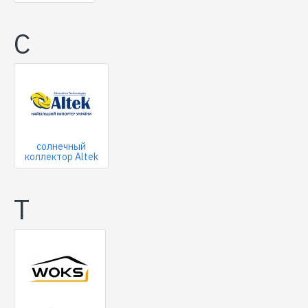
С
солнечный
коллектор Altek
Т