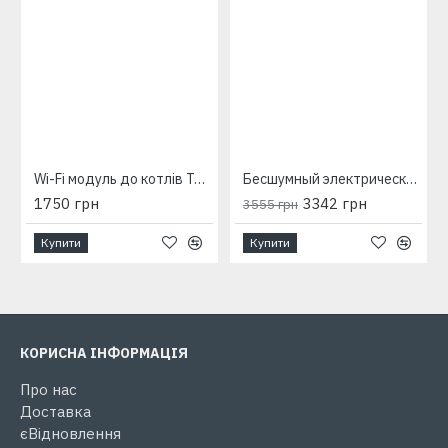
Wi-Fi модуль до котлів Tenko Premium
Бесшумный электрический котел Neon Мини 2 кВт 230 В
1750 грн
3342 грн
3555 грн
Купити
Купити
КОРИСНА ІНФОРМАЦІЯ
Про нас
Доставка
єВідновлення