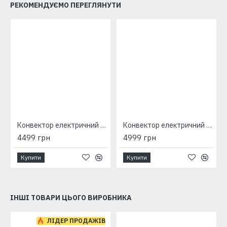
РЕКОМЕНДУЄМО ПЕРЕГЛЯНУТИ
Конвектор електричний Atlantic Altis Eco Boost 3 Wi-Fi CHG-BD1/Wi-Fi 1000W
Конвектор електричний Atlantic Altis Eco Boost 3 Wi-Fi CHG-BD1/Wi-Fi 1500W
4499 грн
4999 грн
Купити
Купити
ІНШІ ТОВАРИ ЦЬОГО ВИРОБНИКА
-6 %
ЛІДЕР ПРОДАЖІВ