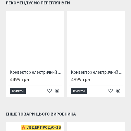
РЕКОМЕНДУЄМО ПЕРЕГЛЯНУТИ
Конвектор електричний Atlantic Altis Eco Boost 3 Wi-Fi CHG-BD1/Wi-Fi 1000W
Конвектор електричний Atlantic Altis Eco Boost 3 Wi-Fi CHG-BD1/Wi-Fi 1500W
4499 грн
4999 грн
Купити
Купити
ІНШІ ТОВАРИ ЦЬОГО ВИРОБНИКА
-6 %
ЛІДЕР ПРОДАЖІВ