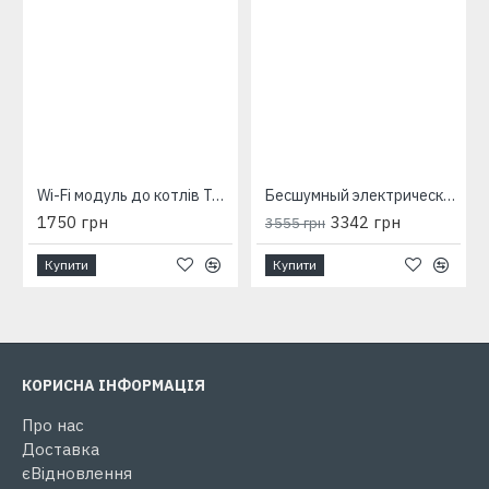
Wi-Fi модуль до котлів Tenko Premium
Бесшумный электрический котел Neon Мини 2 кВт 230 В
1750 грн
3342 грн
3555 грн
Купити
Купити
КОРИСНА ІНФОРМАЦІЯ
Про нас
Доставка
єВідновлення