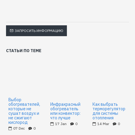
ЗАПРОСИТЬ ИНФОРМАЦИЮ
СТАТЬИ ПО ТЕМЕ
Выбор
обогревателей,
Инфракрасный
Как выбрать
которые не
обогреватель
терморегулятор
сушат воздух и
или конвектор:
для системы
не сжигают
что лучше
отопления
кислород
17
Jan
0
14
Mar
0
07
Dec
0