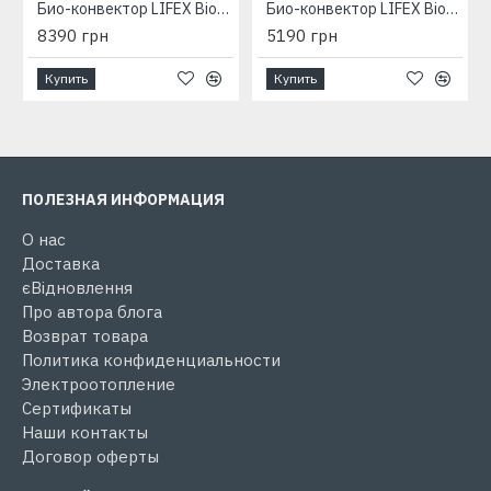
Био-конвектор LIFEX BioAir 1400R (бежевый) с терморегулятором
Био-конвектор LIFEX BioAir 700 (бежевый) с программатором
8390 грн
5190 грн
Купить
Купить
ПОЛЕЗНАЯ ИНФОРМАЦИЯ
О нас
Доставка
єВідновлення
Про автора блога
Возврат товара
Политика конфиденциальности
Электроотопление
Сертификаты
Наши контакты
Договор оферты