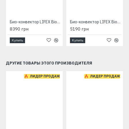
Био-конвектор LIFEX BioAir 1400R (бежевый) с терморегулятором
Био-конвектор LIFEX BioAir 700 (бежевый) с программатором
8390 грн
5190 грн
Купить
Купить
ДРУГИЕ ТОВАРЫ ЭТОГО ПРОИЗВОДИТЕЛЯ
ЛИДЕР ПРОДАЖ
ЛИДЕР ПРОДАЖ