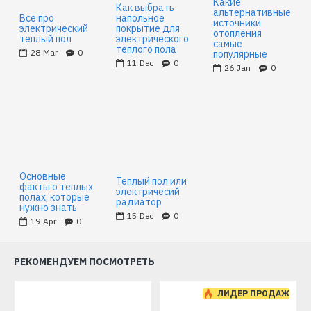
Какие
Как выбрать
альтернативные
Все про
напольное
источники
электрический
покрытие для
отопления
теплый пол
электрического
самые
теплого пола
28
Mar
0
популярные
11
Dec
0
26
Jan
0
Основные
Теплый пол или
факты о теплых
электричесий
полах, которые
радиатор
нужно знать
15
Dec
0
19
Apr
0
РЕКОМЕНДУЕМ ПОСМОТРЕТЬ
ЛИДЕР ПРОДАЖ