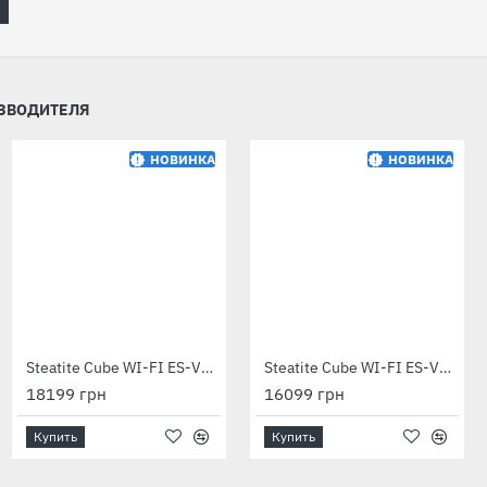
ИЗВОДИТЕЛЯ
НОВИНКА
НОВИНКА
Водонагреватель электрический O'Pro Profi VM 080 D400S 1500W
Steatite Cube WI-FI ES-VM 100 S4 C2 WD 2400W white
Steatite Cube WI-FI ES-VM 75 S4 C2 WD 2400W silver
6699 грн
18199 грн
16099 грн
Купить
Купить
Купить