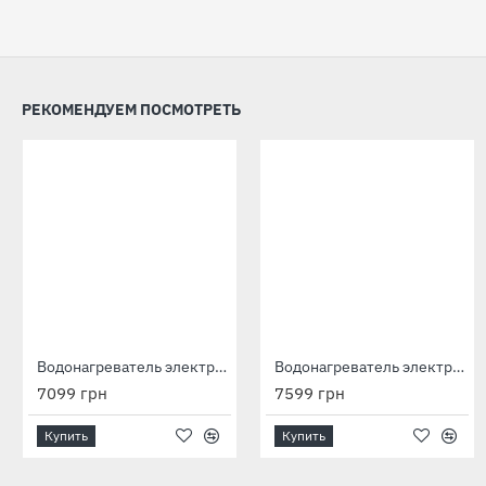
РЕКОМЕНДУЕМ ПОСМОТРЕТЬ
Водонагреватель электрический Horizontal HM 050 D400S (1500W)
Водонагреватель электрический Horizontal HM 080 D400S (1500W)
7099 грн
7599 грн
Купить
Купить