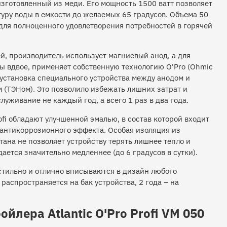
зготовленный из меди. Его мощность 1500 ватт позволяет
туру воды в емкости до желаемых 65 градусов. Объема 50
для полноценного удовлетворения потребностей в горячей
й, производитель использует магниевый анод, а для
ты вдвое, применяет собственную технологию O'Pro (Ohmic
 – установка специального устройства между анодом и
 (ТЭНом). Это позволило избежать лишних затрат и
луживание не каждый год, а всего 1 раз в два года.
fi обладают улучшенной эмалью, в состав которой входит
антикоррозионного эффекта. Особая изоляция из
ана не позволяет устройству терять лишнее тепло и
дается значительно медленнее (до 6 градусов в сутки).
стильно и отлично вписываются в дизайн любого
 распространяется на бак устройства, 2 года – на
йлера Atlantic O'Pro Profi VM 050