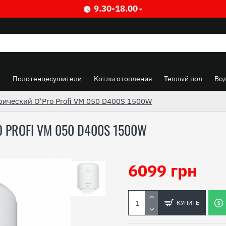
9.30-18.00
ы
Полотенцесушители
Котлы отопления
Теплый пол
Во
рический O'Pro Profi VM 050 D400S 1500W
 PROFI VM 050 D400S 1500W
6099 грн
КУПИТЬ