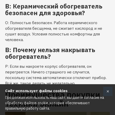
В: Керамический обогреватель
безопасен для здоровья?
О: Полностью безопасен. Работа керамического
обогревателя бесшумна, не сжигает кислород и не
сушит воздух. Условия полностью комфортны для
человека.
В: Почему нельзя накрывать
обогреватель?
Р: Если вы накроете корпус обогревателя, он
перегреется. Ничего страшного не случится,
поскольку система автоматически отключит прибор.
Всё же, такое делать не желательно.
Сайт использует файлы cookies
Преимущества покупки
Продолжая использовать наш сайт, вы даете согласие на
техники онлайн
обработку файлов cookie, которые обеспечивают
правильную работу сайта.