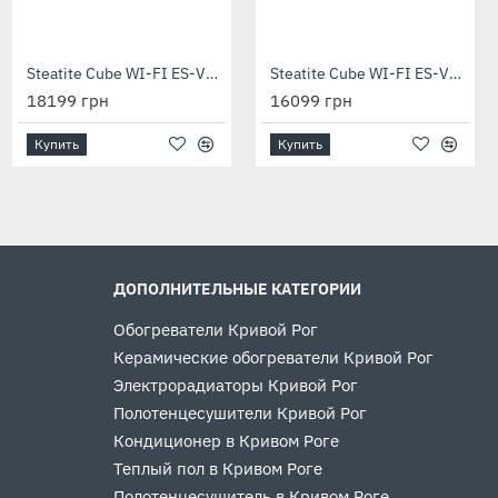
Водонагреватель электрический O'Pro Profi VM 050 D400S 1500W
Steatite Cube WI-FI ES-VM 100 S4 C2 WD 2400W white
Steatite Cube WI-FI ES-VM 75 S4 C2 WD 2400W silver
6099 грн
18199 грн
16099 грн
Купить
Купить
Купить
ДОПОЛНИТЕЛЬНЫЕ КАТЕГОРИИ
Обогреватели Кривой Рог
Керамические обогреватели Кривой Рог
Электрорадиаторы Кривой Рог
Полотенцесушители Кривой Рог
Кондиционер в Кривом Роге
Теплый пол в Кривом Роге
Полотенцесушитель в Кривом Роге