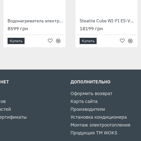
Водонагреватель электрический Horizontal HM 100 D400S (1500W)
Водонагреватель электрический O'Pro Profi VM 030 D400S 1200W
Steatite Cube WI-FI ES-VM 100 S4 C2 WD 2400W silver
8599 грн
5399 грн
18199 грн
Купить
Купить
Купить
ИНЕТ
ДОПОЛНИТЕЛЬНО
Оформить возврат
зов
Карта сайта
остей
Производители
ертификаты
Установка кондиционера
Монтаж электроотопления
Продукция ТМ WOKS