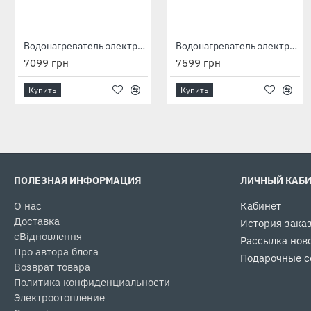
Водонагреватель электрический Horizontal HM 050 D400S (1500W)
Водонагреватель электрический Horizontal HM 080 D400S (1500W)
7099 грн
7599 грн
Купить
Купить
ПОЛЕЗНАЯ ИНФОРМАЦИЯ
ЛИЧНЫЙ КАБ
О нас
Кабинет
Доставка
История зака
єВідновлення
Рассылка нов
Про автора блога
Подарочные с
Возврат товара
Политика конфиденциальности
Электроотопление