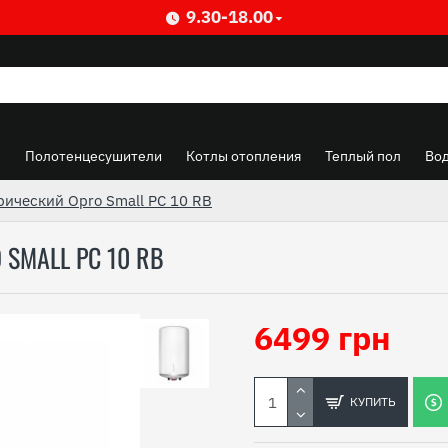
9.30-18.00
ы
Полотенцесушители
Котлы отопления
Теплый пол
Во
рический Opro Small PC 10 RB
SMALL PC 10 RB
6499 грн
КУПИТЬ