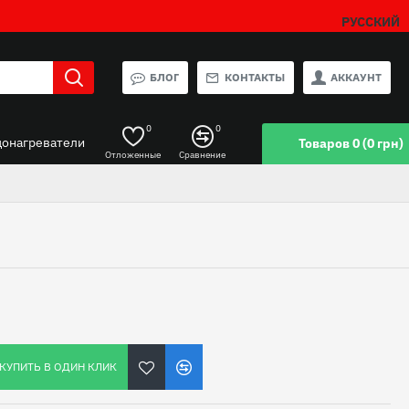
РУССКИЙ
БЛОГ
КОНТАКТЫ
АККАУНТ
0
0
донагреватели
Товаров 0 (0 грн)
Отложенные
Сравнение
КУПИТЬ В ОДИН КЛИК