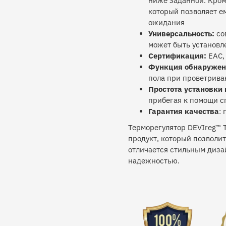
ниже заданной. Кром
который позволяет е
ожидания
Универсальность:
со
может быть установл
Сертификация:
EAC, 
Функция обнаружени
пола при проветрив
Простота установки
прибегая к помощи с
Гарантия качества
:
Терморегулятор DEVIreg™ T
продукт, который позволи
отличается стильным диза
надежностью.