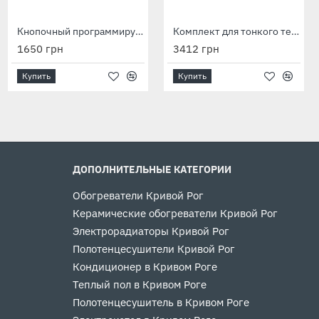
Лента монтажная 0,5*20мм длиной 5м
Кнопочный программируемый терморегулятор M-6.716
Комплект для тонкого теплого пола WOKS 10, 350 Вт, 37 м
150 грн
1650 грн
3412 грн
Купить
Купить
Купить
ДОПОЛНИТЕЛЬНЫЕ КАТЕГОРИИ
Обогреватели Кривой Рог
Керамические обогреватели Кривой Рог
Электрорадиаторы Кривой Рог
Полотенцесушители Кривой Рог
Кондиционер в Кривом Роге
Теплый пол в Кривом Роге
Полотенцесушитель в Кривом Роге