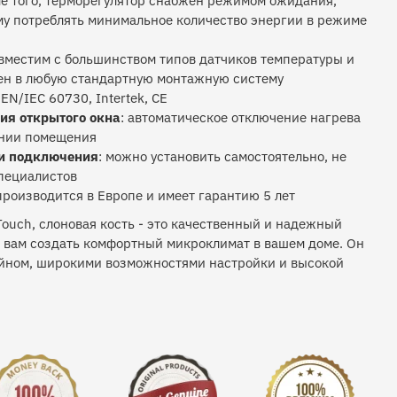
е того, терморегулятор снабжен режимом ожидания,
му потреблять минимальное количество энергии в режиме
вместим с большинством типов датчиков температуры и
ен в любую стандартную монтажную систему
EN/IEC 60730, Intertek, CE
я открытого окна
: автоматическое отключение нагрева
ании помещения
 и подключения
: можно установить самостоятельно, не
пециалистов
 производится в Европе и имеет гарантию 5 лет
ouch, слоновая кость - это качественный и надежный
т вам создать комфортный микроклимат в вашем доме. Он
йном, широкими возможностями настройки и высокой