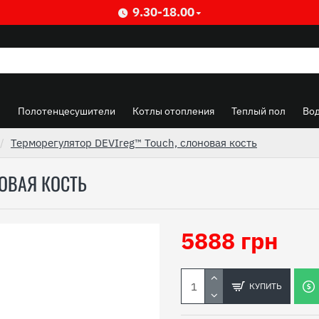
9.30-18.00
ы
Полотенцесушители
Котлы отопления
Теплый пол
Во
Терморегулятор DEVIreg™ Touch, слоновая кость
ОВАЯ КОСТЬ
5888 грн
КУПИТЬ