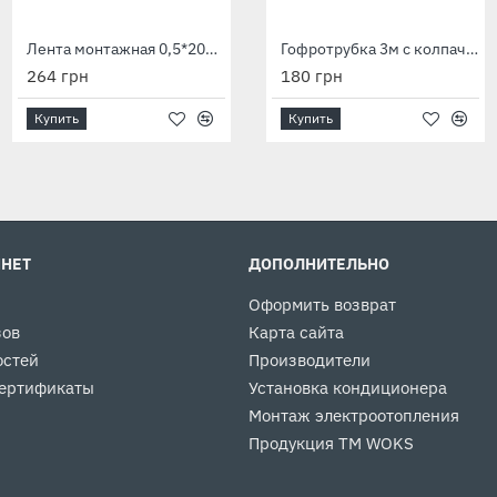
Лента монтажная 0,5*20мм длиной 10м
Лента монтажная 0,5*20мм длиной 20м
Гофротрубка 3м с колпачком
264 грн
480 грн
180 грн
Купить
Купить
Купить
ИНЕТ
ДОПОЛНИТЕЛЬНО
Оформить возврат
зов
Карта сайта
остей
Производители
ертификаты
Установка кондиционера
Монтаж электроотопления
Продукция ТМ WOKS